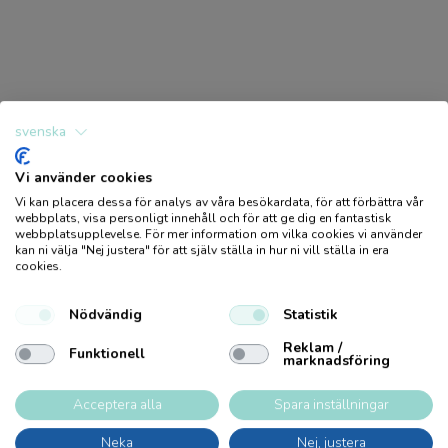
Ursprungsland
CN
CE-märkt
J
Svanen märkt
N
svenska
FSC
N
Vi använder cookies
Go Green
N
Vi kan placera dessa för analys av våra besökardata, för att förbättra vår
Logga in / Bli medlem
webbplats, visa personligt innehåll och för att ge dig en fantastisk
webbplatsupplevelse. För mer information om vilka cookies vi använder
PET
N
kan ni välja "Nej justera" för att själv ställa in hur ni vill ställa in era
Produkter
cookies.
Kartong längd (cm)
19
Bli kund
Utförsäljning
Nödvändig
Statistik
Kartong bredd (cm)
19
Produktkatalog
Hållbarhet
Reklam /
Funktionell
marknadsföring
Kartong höjd (cm)
16
Återförsäljare
Pysseltips
Acceptera alla
Spara inställningar
Neka
Nej, justera