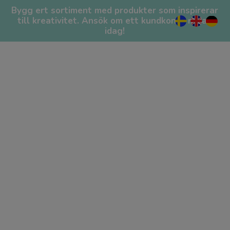
Till sidans navigering
Till sidans innehåll
Till sidfoten
Varukorg
Bygg ert sortiment med produkter som inspirerar
Din varukorg är tom...
till kreativitet. Ansök om ett kundkonto redan
+
idag!
0
PRODUKTER
/
PYSSEL
/
DEKORATION
/
GIPS
/
GJUTFORM
SKOGSDJUR