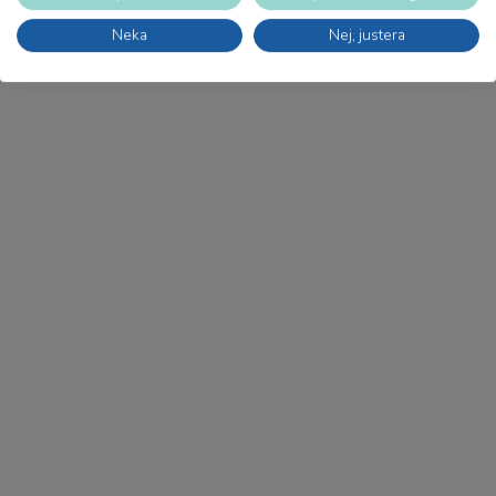
ansvarsfullt och hållbart skött skogsbruk, med
Neka
Nej, justera
omtanke om både människor och miljö. Det gör det
enklare för dig som kund att välja produkter med
hänsyn till naturen.
Forest Stewardship Council är en oberoende,
internationell medlemsorganisation som verkar för
ett miljöanpassat, socialt ansvarstagande och
ekonomiskt livskraftigt bruk av världens skogar.
Läs mer på
FSC:s webbplats.