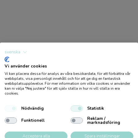
svenska
Vi använder cookies
Vi kan placera dessa för analys av våra besökardata, för att förbättra vår
Logga in / Bli medlem
webbplats, visa personligt innehåll och för att ge dig en fantastisk
webbplatsupplevelse. För mer information om vilka cookies vi använder
kan ni välja "Nej justera" för att själv ställa in hur ni vill ställa in era
Produkter
cookies.
Bli kund
Utförsäljning
Nödvändig
Statistik
Produktkatalog
Hållbarhet
Reklam /
Funktionell
FSC
marknadsföring
Återförsäljare
Pysseltips
Acceptera alla
Spara inställningar
FSC- märket visar att virket kommer från ett