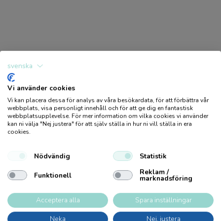
Ursprungsland
CN
CE-märkt
J
Svanen märkt
N
svenska
FSC
N
Vi använder cookies
Go Green
N
Vi kan placera dessa för analys av våra besökardata, för att förbättra vår
Logga in / Bli medlem
webbplats, visa personligt innehåll och för att ge dig en fantastisk
webbplatsupplevelse. För mer information om vilka cookies vi använder
PET
N
kan ni välja "Nej justera" för att själv ställa in hur ni vill ställa in era
Produkter
cookies.
Kartong längd (cm)
19.5
Bli kund
Utförsäljning
Nödvändig
Statistik
Kartong bredd (cm)
19.5
Produktkatalog
Hållbarhet
Reklam /
Funktionell
marknadsföring
Kartong höjd (cm)
16.5
Återförsäljare
Pysseltips
Acceptera alla
Spara inställningar
Neka
Nej, justera