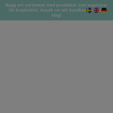
Till sidans navigering
Till sidans innehåll
Till sidfoten
Varukorg
Bygg ert sortiment med produkter som inspirerar
Din varukorg är tom...
till kreativitet. Ansök om ett kundkonto redan
+
idag!
0
PRODUKTER
/
PYSSEL
/
DEKORATION
/
GIPS
/
GJUTFORM
BONDGÅRDSDJUR