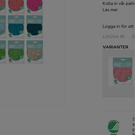
Kolla in vår pärl
Läs mer
Logga in för att 
LOGGA IN
B
VARIANTER
S
s
p
l