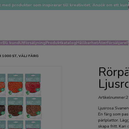
 med produkter som inspirerar till kreativitet. Ansök om ett ku
er
Bli kund
Utförsäljning
Produktkatalog
Hållbarhet
Återförsäljare
P
1000 ST, VÄLJ FÄRG
Rörpä
Ljusr
Artikelnummer:
2
Ljusrosa Svanenm
En färg som passa
pärlplattor. Lägg
skapa fritt. Kan