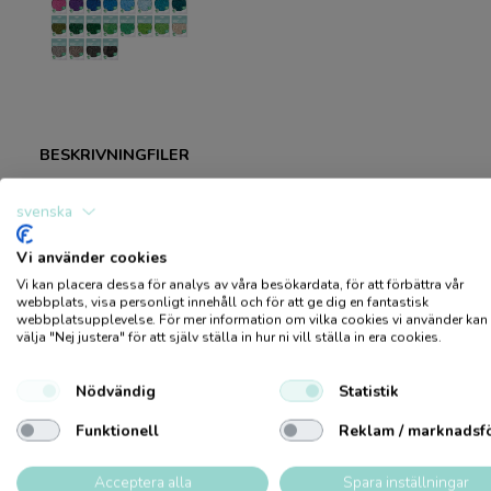
BESKRIVNING
FILER
svenska
Ljusrosa Svanenmärkta rörpärlor till pärlplattor. Färgsorterade. 
alla olika sorters motiv av pärlplattor. Lägg rörpärlor i olika mö
Vi använder cookies
fritt. Kan också användas till pyssel och dekoration. Kolla in vår
Vi kan placera dessa för analys av våra besökardata, för att förbättra vår
webbplats, visa personligt innehåll och för att ge dig en fantastisk
webbplatsupplevelse. För mer information om vilka cookies vi använder kan 
välja "Nej justera" för att själv ställa in hur ni vill ställa in era cookies.
Logga in / Bli medlem
Nödvändig
Statistik
Produkter
Bli kund
Utförsäljning
Produktkatalog
Hållbarhet
Återförsäljare
Pys
Funktionell
Reklam / marknadsf
Acceptera alla
Spara inställningar