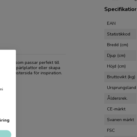
Specifikatio
EAN
Statistikkod
Bredd (cm)
Djup (cm)
En färg som passar perfekt till
Höjd (cm)
nster på pärlplattor eller skapa
 pärlmönstersida för inspiration.
Bruttovikt (kg)
Ursprungsland
ni
Åldersrek.
CE-märkt
seltips
Svanen märkt
öring
FSC