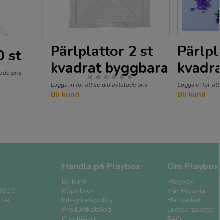
Pärlplattor 2 st
Pärlpl
0 st
kvadrat byggbara
kvadr
lade pris
Logga in för att se ditt avtalade pris
Logga in för att
Bli kund
Bli kund
Handla på Playbox
Om Playbox
Bli kund
Playbox
0210
Köpvillkor
Vår Historia
.se
Integritetspolicy
Hållbarhet
Produktkatalog
Lediga tjänster
Kundtjänst
FAQ