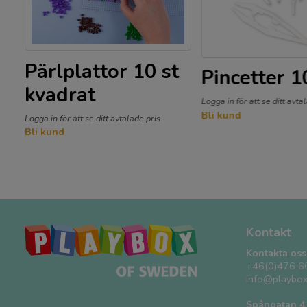
Pärlplattor 10 st
Pincetter 1
ra
kvadrat
Logga in för att se ditt avta
Bli kund
Logga in för att se ditt avtalade pris
Bli kund
Kontakt
Kontakta oss
+46(0)476 6
info@playbox
Spångatan 4