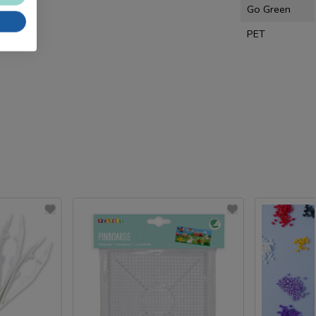
Go Green
PET